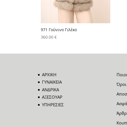
971 Γούνινο Γιλέκο
360.00
€
ΑΡΧΙΚΗ
Ποιο
ΓΥΝΑΙΚΕΙΑ
Όροι
ΑΝΔΡΙΚΑ
Αποσ
ΑΞΕΣΟΥΑΡ
Ασφά
ΥΠΗΡΕΣΙΕΣ
Άρθρ
Κουπ