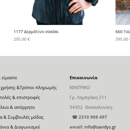
1177 Δερμάτινο σακάκι
660 Γο
295.00
€
395.00
ι είμαστε
Επικοινωνία
 χρήσης &Τρόποι πληρωμής
ΚΕΝΤΡΙΚΟ
τολές & επιστροφές
Γρ. Λαμπράκη 211
λεια & απόρρητο
54352 Θεσσαλονίκη.
α & Συμβουλές μόδας
☎ 2310 908 497
όνια & Διαγωνισμοί
email:
info@savidys.gr