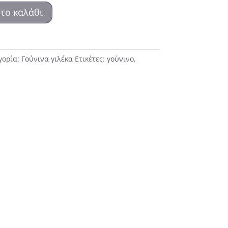
το καλάθι
γορία:
Γούνινα γιλέκα
Ετικέτες:
γούνινο
,