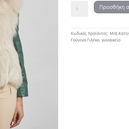
975
Προσθήκη σ
Γούνινο
Γιλέκο
ποσότητα
Κωδικός προϊόντος:
Μ/Δ
Κατη
Γούνινο Γιλέκο
,
γυναικείο