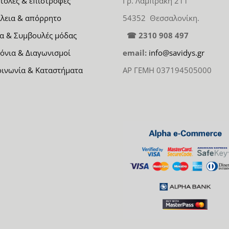
τολές & επιστροφές
Γρ. Λαμπράκη 211
λεια & απόρρητο
54352 Θεσσαλονίκη.
α & Συμβουλές μόδας
☎ 2310 908 497
όνια & Διαγωνισμοί
email:
info@savidys.gr
οινωνία & Καταστήματα
ΑΡ ΓΕΜΗ 037194505000