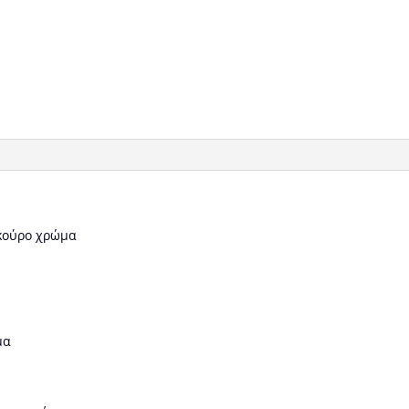
σκούρο χρώμα
μα