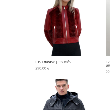
619 Γούνινο μπουφάν
17
μπ
290.00
€
22