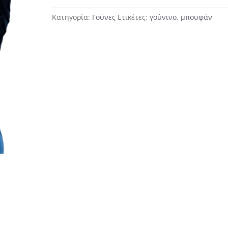
ποσότητα
Κατηγορία:
Γούνες
Ετικέτες:
γούνινο
,
μπουφάν