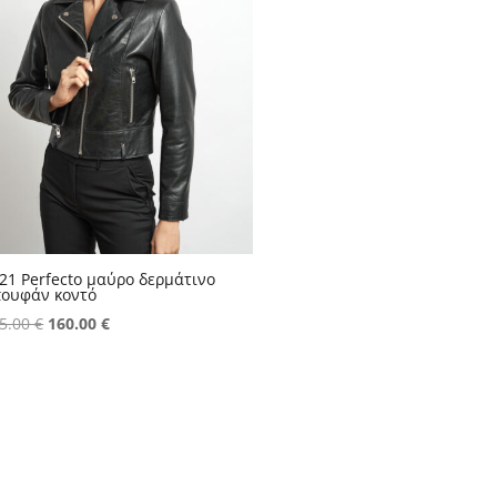
21 Perfecto μαύρο δερμάτινο
ουφάν κοντό
Original
Η
5.00
€
160.00
€
price
τρέχουσα
was:
τιμή
225.00 €.
είναι:
160.00 €.