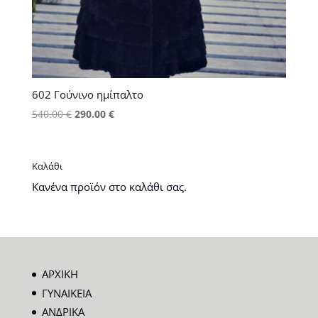
602 Γούνινο ημίπαλτο
Original
Η
540.00
€
290.00
€
price
τρέχουσα
was:
τιμή
540.00 €.
είναι:
Καλάθι
290.00 €.
Κανένα προϊόν στο καλάθι σας.
ΑΡΧΙΚΗ
ΓΥΝΑΙΚΕΙΑ
ΑΝΔΡΙΚΑ