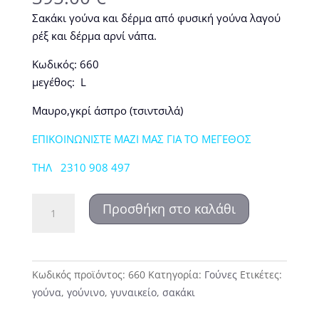
Σακάκι γούνα και δέρμα από φυσική γούνα λαγού
ρέξ και δέρμα αρνί νάπα.
Κωδικός: 660
μεγέθος: L
Μαυρο,γκρί άσπρο (τσιντσιλά)
ΕΠΙΚΟΙΝΩΝΙΣΤΕ ΜΑΖΙ ΜΑΣ ΓΙΑ ΤΟ ΜΕΓΕΘΟΣ
ΤΗΛ 2310 908 497
660
Προσθήκη στο καλάθι
Γούνινο
σακάκι
ποσότητα
Κωδικός προϊόντος:
660
Κατηγορία:
Γούνες
Ετικέτες:
γούνα
,
γούνινο
,
γυναικείο
,
σακάκι