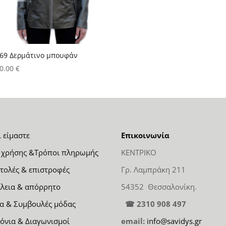
69 Δερμάτινο μπουφάν
0.00
€
ι είμαστε
Επικοινωνία
 χρήσης &Τρόποι πληρωμής
ΚΕΝΤΡΙΚΟ
τολές & επιστροφές
Γρ. Λαμπράκη 211
λεια & απόρρητο
54352 Θεσσαλονίκη.
α & Συμβουλές μόδας
☎ 2310 908 497
όνια & Διαγωνισμοί
email:
info@savidys.gr