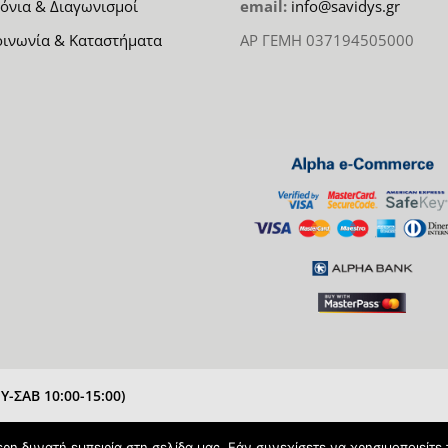
όνια & Διαγωνισμοί
email:
info@savidys.gr
οινωνία & Καταστήματα
ΑΡ ΓΕΜΗ 037194505000
-ΣΑΒ 10:00-15:00)
η δυνατή εμπειρία στη σελίδα μας. Εάν συνεχίσετε να χρησιμοποιείτε 