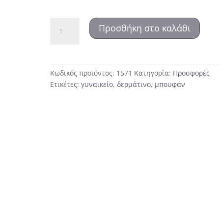
1571
Προσθήκη στο καλάθι
Δερμάτινο
μπουφάν
ποσότητα
Κωδικός προϊόντος:
1571
Κατηγορία:
Προσφορές
Ετικέτες:
γυναικείο
,
δερμάτινο
,
μπουφάν