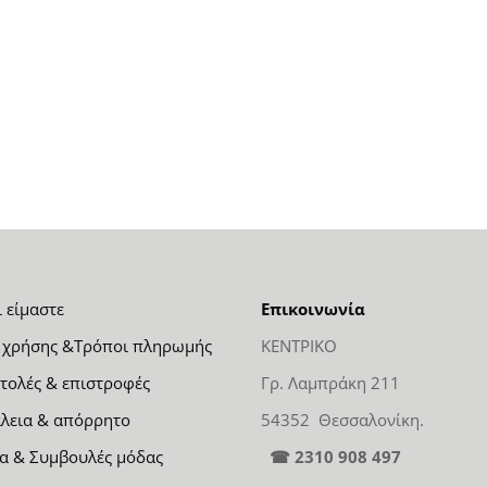
ι είμαστε
Επικοινωνία
 χρήσης &Τρόποι πληρωμής
ΚΕΝΤΡΙΚΟ
τολές & επιστροφές
Γρ. Λαμπράκη 211
λεια & απόρρητο
54352 Θεσσαλονίκη.
α & Συμβουλές μόδας
☎ 2310 908 497