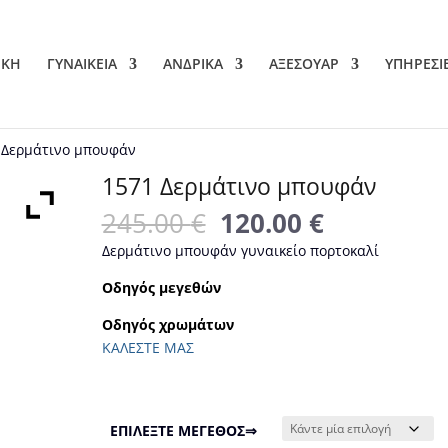
ΙΚΗ
ΓΥΝΑΙΚΕΙΑ
ΑΝΔΡΙΚΑ
ΑΞΕΣΟΥΑΡ
ΥΠΗΡΕΣΙ
 Δερμάτινο μπουφάν
1571 Δερμάτινο μπουφάν
Original
Η
245.00
€
120.00
€
price
τρέχουσα
Δερμάτινο μπουφάν γυναικείο πορτοκαλί
was:
τιμή
245.00 €.
είναι:
Οδηγός μεγεθών
120.00 €.
Οδηγός χρωμάτων
ΚΑΛΕΣΤΕ ΜΑΣ
ΕΠΙΛΕΞΤΕ ΜΕΓΕΘΟΣ⇒