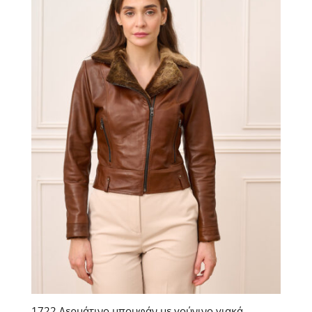
1722 Δερμάτινο μπουφάν με γούνινο γιακά