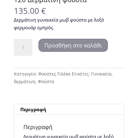
135.00
€
Δερμάτινη γυναικεία μωβ φούστα με λοξό
φερμουάρ εμπρός.
120
Προσθήκη στο καλάθι
Δερμάτινη
φούστα
ποσότητα
Κατηγορία:
Φούστες Γιλέκα
Ετικέτες:
Γυναικεία
,
δερμάτινη
,
Φούστα
Περιγραφή
Περιγραφή
Δερμάτινη γυναικεία μωβ φούστα με λοξό