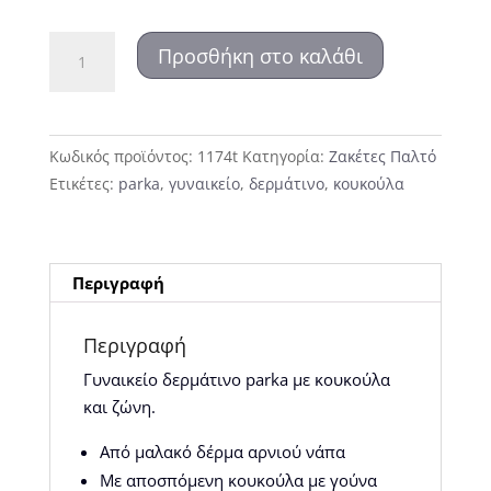
1174
Προσθήκη στο καλάθι
Δερμάτινο
parka
με
κουκούλα
Κωδικός προϊόντος:
1174t
Κατηγορία:
Ζακέτες Παλτό
ποσότητα
Ετικέτες:
parka
,
γυναικείο
,
δερμάτινο
,
κουκούλα
Περιγραφή
Περιγραφή
Γυναικείο δερμάτινο parka με κουκούλα
και ζώνη.
Από μαλακό δέρμα αρνιού νάπα
Με αποσπόμενη κουκούλα με γούνα