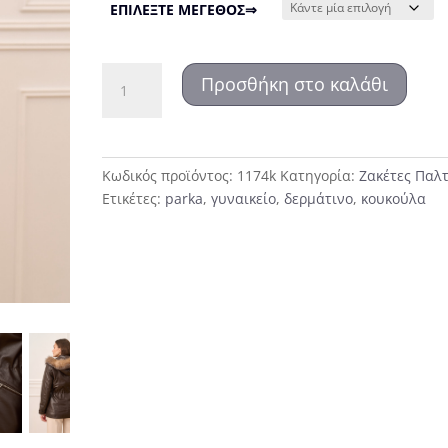
ΕΠΙΛΕΞΤΕ ΜΕΓΕΘΟΣ⇒
1174
Προσθήκη στο καλάθι
Δερμάτινο
parka
με
κουκούλα
Κωδικός προϊόντος:
1174k
Κατηγορία:
Ζακέτες Παλ
ποσότητα
Ετικέτες:
parka
,
γυναικείο
,
δερμάτινο
,
κουκούλα