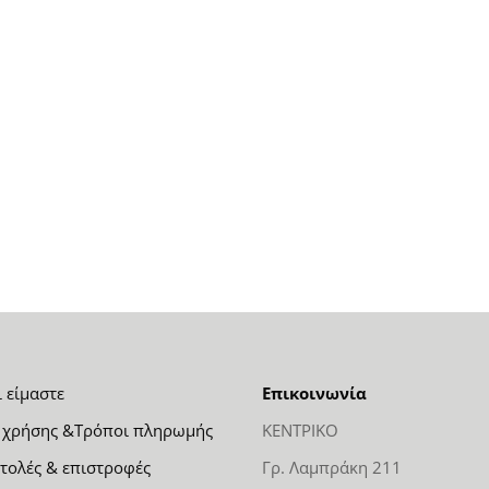
ι είμαστε
Επικοινωνία
 χρήσης &Τρόποι πληρωμής
ΚΕΝΤΡΙΚΟ
τολές & επιστροφές
Γρ. Λαμπράκη 211