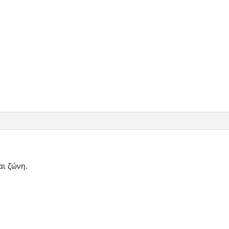
αι ζώνη.