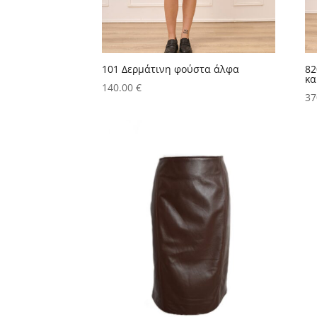
101 Δερμάτινη φούστα άλφα
82
κα
140.00
€
37