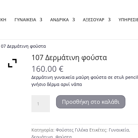
ΙΚΗ
ΓΥΝΑΙΚΕΙΑ
ΑΝΔΡΙΚΑ
ΑΞΕΣΟΥΑΡ
ΥΠΗΡΕΣΙ
107 Δερμάτινη φούστα
107 Δερμάτινη φούστα
160.00
€
Δερμάτινη γυναικεία μαύρη φούστα σε στυλ penci
γνήσιο δέρμα αρνί νάπα
107
Προσθήκη στο καλάθι
Δερμάτινη
φούστα
ποσότητα
Κατηγορία:
Φούστες Γιλέκα
Ετικέτες:
Γυναικεία
,
δερμάτινη
,
Φούστα