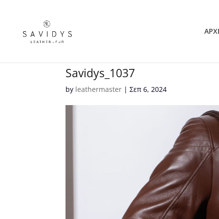
ΑΡΧ
Savidys_1037
by
leathermaster
|
Σεπ 6, 2024