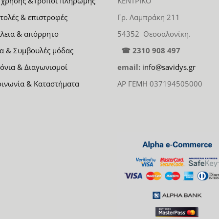
 χρήσης &Τρόποι πληρωμής
ΚΕΝΤΡΙΚΟ
τολές & επιστροφές
Γρ. Λαμπράκη 211
λεια & απόρρητο
54352 Θεσσαλονίκη.
α & Συμβουλές μόδας
☎ 2310 908 497
όνια & Διαγωνισμοί
email:
info@savidys.gr
οινωνία & Καταστήματα
ΑΡ ΓΕΜΗ 037194505000