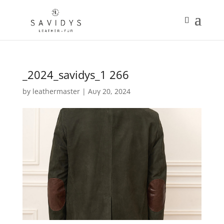
_2024_savidys_1 266
by
leathermaster
|
Αυγ 20, 2024