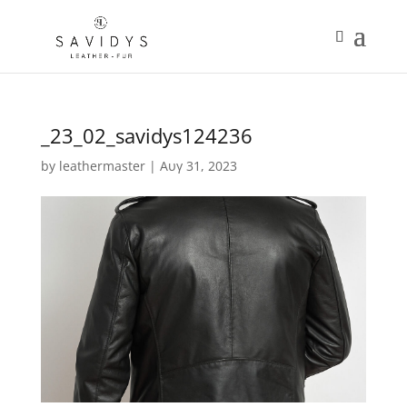
_23_02_savidys124236
by
leathermaster
|
Αυγ 31, 2023