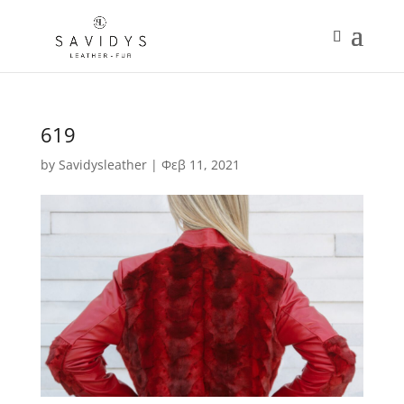
619
by
Savidysleather
|
Φεβ 11, 2021