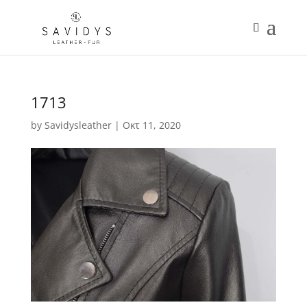
1713
by
Savidysleather
|
Οκτ 11, 2020