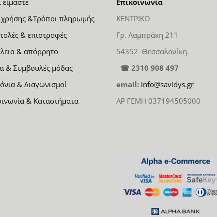
ι είμαστε
Επικοινωνία
 χρήσης &Τρόποι πληρωμής
ΚΕΝΤΡΙΚΟ
τολές & επιστροφές
Γρ. Λαμπράκη 211
λεια & απόρρητο
54352 Θεσσαλονίκη.
α & Συμβουλές μόδας
☎ 2310 908 497
όνια & Διαγωνισμοί
email:
info@savidys.gr
οινωνία & Καταστήματα
ΑΡ ΓΕΜΗ 037194505000